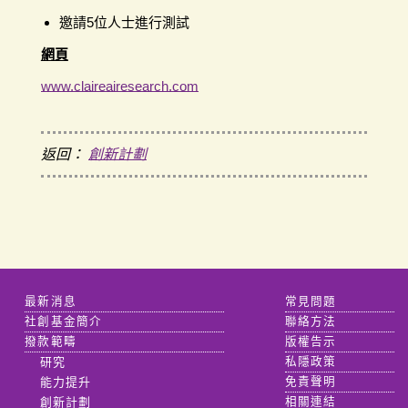
邀請5位人士進行測試
網頁
www.claireairesearch.com
返回：
創新計劃
最新消息
常見問題
社創基金簡介
聯絡方法
撥款範疇
版權告示
研究
私隱政策
能力提升
免責聲明
創新計劃
相關連結