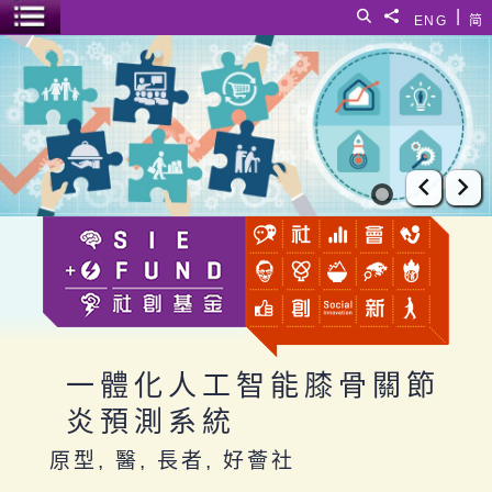
跳至主要內容
|
搜尋
分享給
ENG
简
選單開關
一體化人工智能膝骨關節炎預測系統
上一張
下
一體化人工智能膝骨關節
炎預測系統
原型, 醫, 長者, 好薈社