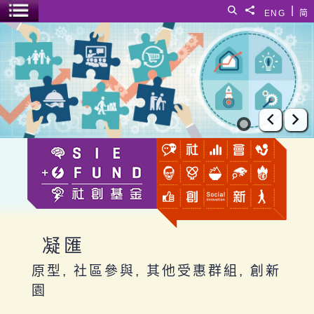
跳至主要內容
|
搜尋
分享給
ENG
简
選單開關
凝匯
上一張
下
凝匯
原型, 社區參與, 其他受惠群組, 創新
園