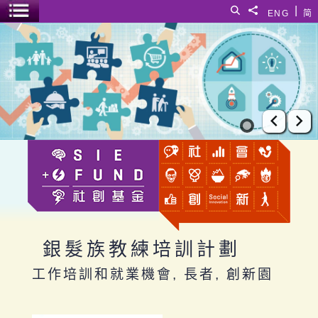
跳至主要內容
|
搜尋
分享給
ENG
简
選單開關
銀髮族教練培訓計劃
上一張
下
銀髮族教練培訓計劃
工作培訓和就業機會, 長者, 創新園