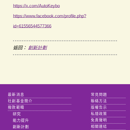
https://x.com/AutoKeybo
https://www.facebook.com/profile.php?
id=61556544577366
返回：
創新計劃
最新消息
常見問題
社創基金簡介
聯絡方法
撥款範疇
版權告示
研究
私隱政策
能力提升
免責聲明
創新計劃
相關連結