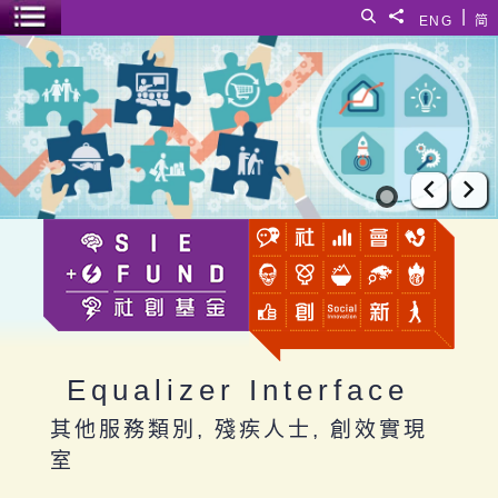
跳至主要內容
|
搜尋
分享給
ENG
简
選單開關
Equalizer Interface
上一張
下
Equalizer Interface
其他服務類別, 殘疾人士, 創效實現
室