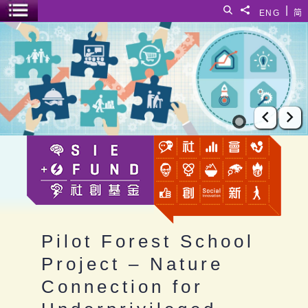
跳至主要內容
|
搜尋
分享給
ENG
简
選單開關
Pilot Forest School Project – Nature Connection for Underprivi
上一張
下
Pilot Forest School
Project – Nature
Connection for