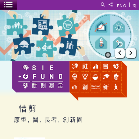
跳至主要內容
|
搜尋
分享給
ENG
简
選單開關
惜剪
上一張
下
惜剪
原型, 醫, 長者, 創新園