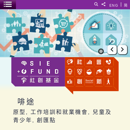
跳至主要內容
|
搜尋
分享給
ENG
简
選單開關
啡途
上一張
下
啡途
原型, 工作培訓和就業機會, 兒童及
青少年, 創匯點