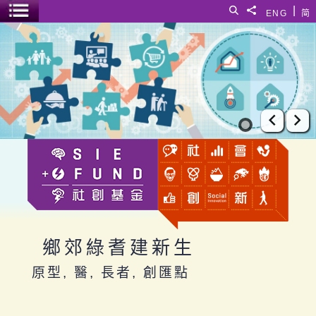
跳至主要內容
|
搜尋
分享給
ENG
简
選單開關
鄉郊綠耆建新生
上一張
下
鄉郊綠耆建新生
原型, 醫, 長者, 創匯點