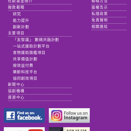
社創基金簡介
聯絡方法
撥款範疇
版權告示
研究
私隱政策
能力提升
免責聲明
創新計劃
相關連結
主要項目
「友智識」 數碼共融計劃
一站式援助計劃平台
食物援助旗艦項目
共享價值計劃
按效益付費
樂齡科技平台
協同創效項目
新聞中心
協創機構
資源中心