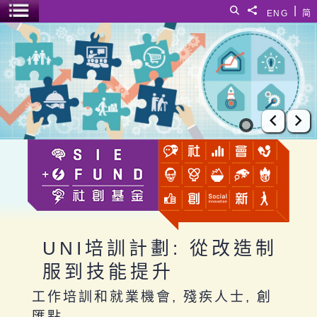
跳至主要內容
|
搜尋
分享給
ENG
简
選單開關
UNI培訓計劃: 從改造制服到技能提升
上一張
下
UNI培訓計劃: 從改造制
服到技能提升
工作培訓和就業機會, 殘疾人士, 創
匯點