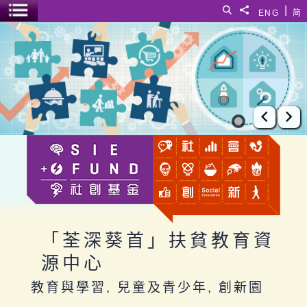
跳至主要內容
|
搜尋
分享給
ENG
简
選單開關
「荃深葵首」扶貧教育資源中心
上一張
下
「荃深葵首」扶貧教育資
源中心
教育與學習, 兒童及青少年, 創新園