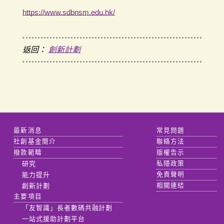
https://www.sdbnsm.edu.hk/
返回：
創新計劃
最新消息
常見問題
社創基金簡介
聯絡方法
撥款範疇
版權告示
研究
私隱政策
能力提升
免責聲明
創新計劃
相關連結
主要項目
「友智識」長者數碼共融計劃
一站式援助計劃平台