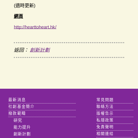
(適時更新)
網頁
http://hearttoheart.hk/
返回：
創新計劃
最新消息
常見問題
社創基金簡介
聯絡方法
撥款範疇
版權告示
研究
私隱政策
能力提升
免責聲明
創新計劃
相關連結