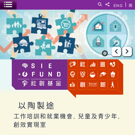
跳至主要內容
|
搜尋
分享給
ENG
简
選單開關
以陶製途
上一張
下
以陶製途
工作培訓和就業機會, 兒童及青少年,
創效實現室