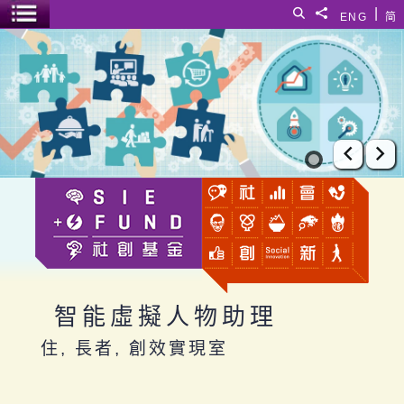
跳至主要內容
|
搜尋
分享給
ENG
简
選單開關
智能虛擬人物助理
上一張
下
智能虛擬人物助理
住, 長者, 創效實現室