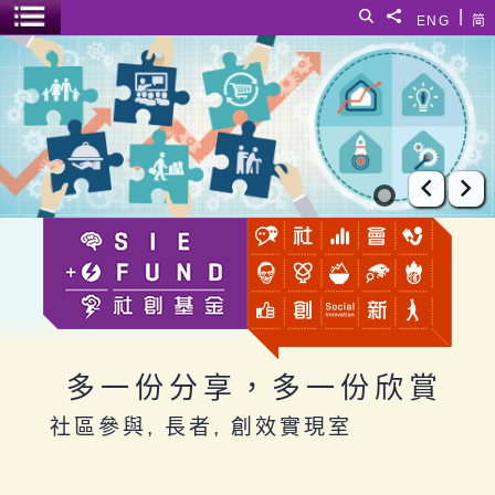
跳至主要內容
|
搜尋
分享給
ENG
简
選單開關
多一份分享，多一份欣賞
上一張
下
多一份分享，多一份欣賞
社區參與, 長者, 創效實現室