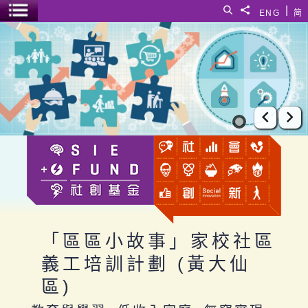
跳至主要內容
|
搜尋
分享給
ENG
简
選單開關
「區區小故事」家校社區義工培訓計劃 (黃大仙區)
上一張
下
「區區小故事」家校社區
義工培訓計劃 (黃大仙
區)