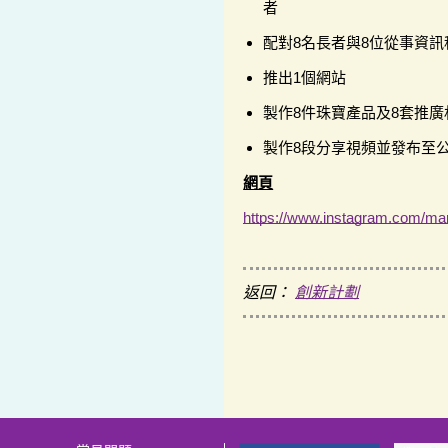
者
配對8名長者與8位從事資
推出1個網站
製作8件珠寶產品及8套推廣
製作8段分享視頻並發布至
網頁
https://www.instagram.com/ma
返回：
創新計劃