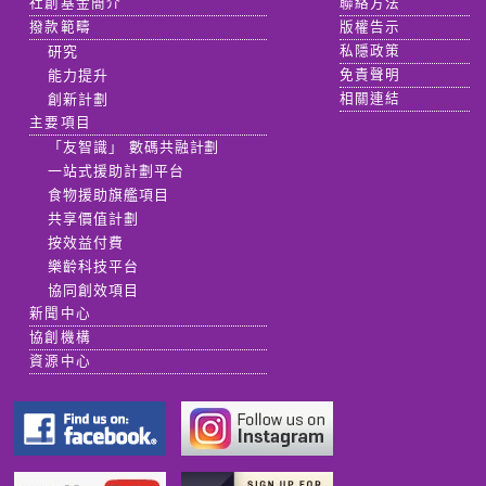
社創基金簡介
聯絡方法
撥款範疇
版權告示
研究
私隱政策
能力提升
免責聲明
創新計劃
相關連結
主要項目
「友智識」 數碼共融計劃
一站式援助計劃平台
食物援助旗艦項目
共享價值計劃
按效益付費
樂齡科技平台
協同創效項目
新聞中心
協創機構
資源中心