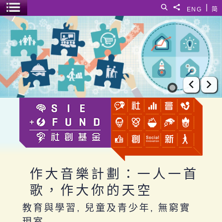
跳至主要內容
|
搜尋
分享給
ENG
简
選單開關
作大音樂計劃：一人一首歌，作大你的天空
上一張
下
作大音樂計劃：一人一首
歌，作大你的天空
教育與學習, 兒童及青少年, 無窮實
現室