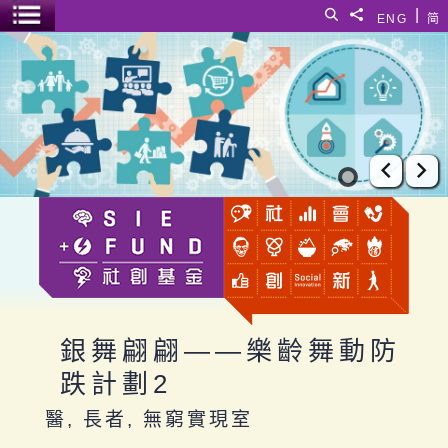
跳至主要內容
|
搜尋
分享給
ENG
简
選單開關
銀舞翩翩——樂齡舞動防跌計劃2
上一張
下
銀舞翩翩——樂齡舞動防
跌計劃2
醫, 長者, 無窮實現室