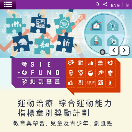
跳至主要內容
|
搜尋
分享給
ENG
简
選單開關
運動治療-綜合運動能力指標章別獎勵計劃
上一張
下
運動治療-綜合運動能力
指標章別獎勵計劃
教育與學習, 兒童及青少年, 創匯點