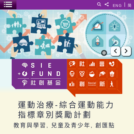
跳至主要內容
|
搜尋
分享給
ENG
简
選單開關
運動治療-綜合運動能力指標章別獎勵計劃
上一張
下
運動治療-綜合運動能力
指標章別獎勵計劃
教育與學習, 兒童及青少年, 創匯點