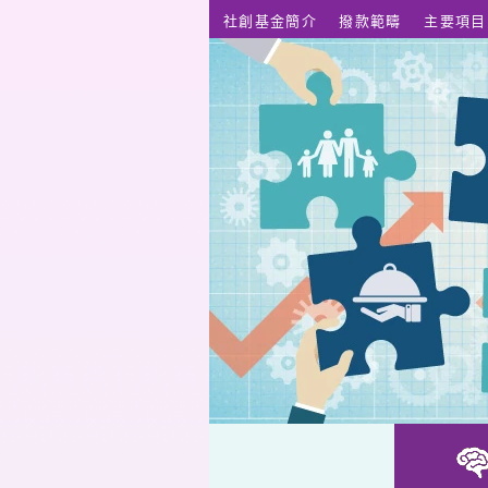
跳至主要內容
社創基金簡介
撥款範疇
主要項目
呀周娛樂服務