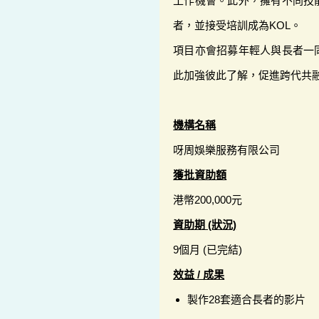
工作機會。此外，擁有不同技
者，並接受培訓成為KOL。
項目亦會招募年輕人與長者一
此加強彼此了解，促進跨代共
機構名稱
呀周娛樂服務有限公司
獲批資助額
港幣200,000元
資助期 (狀況)
9個月 (已完結)
效益 / 成果
製作28套適合長者的影片