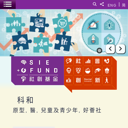
跳至主要內容
|
搜尋
分享給
ENG
简
選單開關
科和
上一張
下
科和
原型, 醫, 兒童及青少年, 好薈社