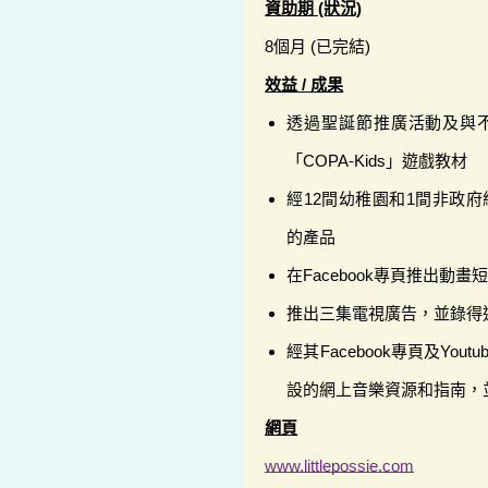
資助期 (狀況)
8個月 (已完結)
效益 / 成果
透過聖誕節推廣活動及與不
「COPA-Kids」遊戲教材
經12間幼稚園和1間非政府
的產品
在Facebook專頁推出動畫
推出三集電視廣告，並錄得近
經其Facebook專頁及Yo
設的網上音樂資源和指南，並錄
網頁
www.littlepossie.com