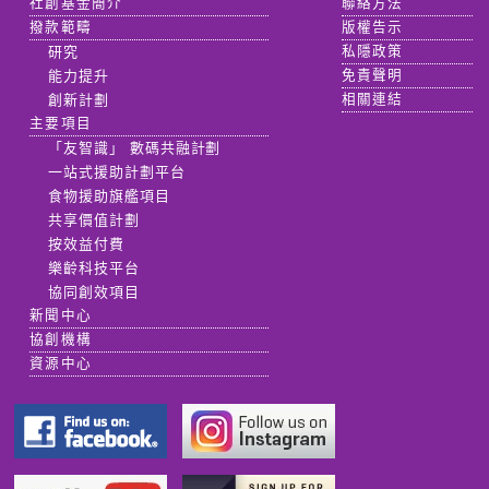
社創基金簡介
聯絡方法
撥款範疇
版權告示
研究
私隱政策
能力提升
免責聲明
創新計劃
相關連結
主要項目
「友智識」 數碼共融計劃
一站式援助計劃平台
食物援助旗艦項目
共享價值計劃
按效益付費
樂齡科技平台
協同創效項目
新聞中心
協創機構
資源中心