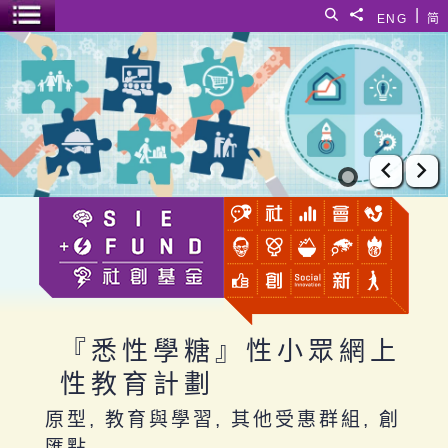
跳至主要內容
|
搜尋
分享給
ENG
简
選單開關
『悉性學糖』性小眾網上性教育計劃
上一張
下
『悉性學糖』性小眾網上
性教育計劃
原型, 教育與學習, 其他受惠群組, 創
匯點