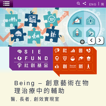
跳至主要內容
|
搜尋
分享給
ENG
简
選單開關
Being – 創意藝術在物理治療中的輔助
上一張
下
Being – 創意藝術在物
理治療中的輔助
醫, 長者, 創效實現室