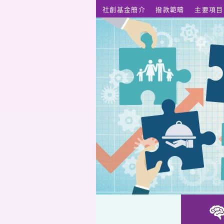
跳至主要內容
社創基金簡介
撥款範疇
主要項目
蒲寓綠耆緣大使計劃