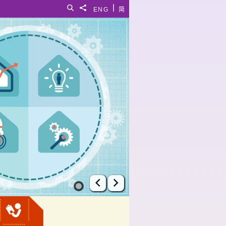
|
搜尋
分享給
ENG
简
上一張幻燈片
下一張幻燈片