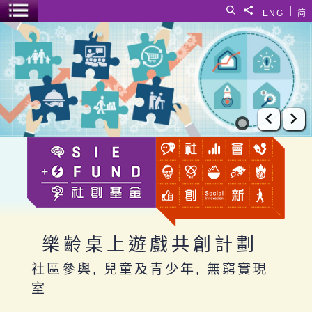
跳至主要內容
|
搜尋
分享給
ENG
简
選單開關
樂齡桌上遊戲共創計劃
上一張
下
樂齡桌上遊戲共創計劃
社區參與, 兒童及青少年, 無窮實現
室