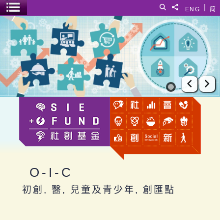
跳至主要內容
|
搜尋
分享給
ENG
简
選單開關
O-I-C
上一張
下
O-I-C
初創, 醫, 兒童及青少年, 創匯點