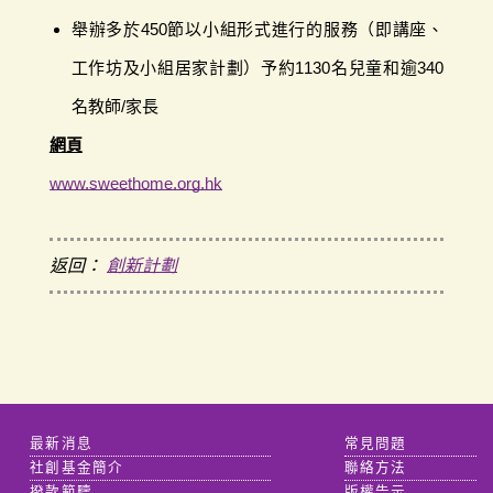
舉辦多於450節以小組形式進行的服務（即講座、
工作坊及小組居家計劃）予約1130名兒童和逾340
名教師/家長
網頁
www.sweethome.org.hk
返回：
創新計劃
最新消息
常見問題
社創基金簡介
聯絡方法
撥款範疇
版權告示