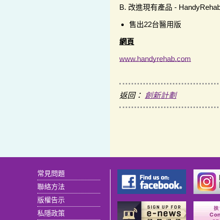
B. 改進現有產品 - HandyReh
售出22台醫用版
網頁
www.handyrehab.com
返回：
創新計劃
常見問題
聯絡方法
版權告示
私隱政策