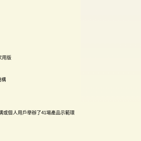
 家用版
機構
構或個人用戶舉辦了41場產品示範環