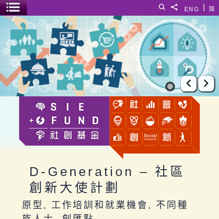
跳至主要內容
|
搜尋
分享給
ENG
简
選單開關
D-Generation – 社區創新大使計劃
上一張
下
D-Generation – 社區
創新大使計劃
原型, 工作培訓和就業機會, 不同種
族人士, 創匯點