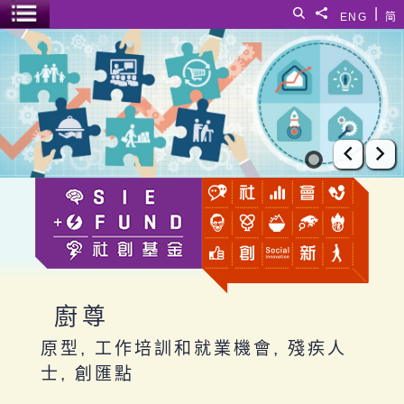
跳至主要內容
|
搜尋
分享給
ENG
简
選單開關
廚尊
上一張
下
廚尊
原型, 工作培訓和就業機會, 殘疾人
士, 創匯點