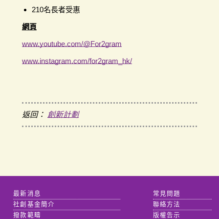
210名長者受惠
網頁
www.youtube.com/@For2gram
www.instagram.com/for2gram_hk/
返回：
創新計劃
最新消息
常見問題
社創基金簡介
聯絡方法
撥款範疇
版權告示