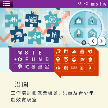
跳至主要內容
|
搜尋
分享給
ENG
简
選單開關
沿圖
上一張
下
沿圖
工作培訓和就業機會, 兒童及青少年,
創效實現室