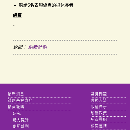
聘請5名表現優異的退休長者
網頁
-
返回：
創新計劃
最新消息
常見問題
社創基金簡介
聯絡方法
撥款範疇
版權告示
研究
私隱政策
能力提升
免責聲明
創新計劃
相關連結