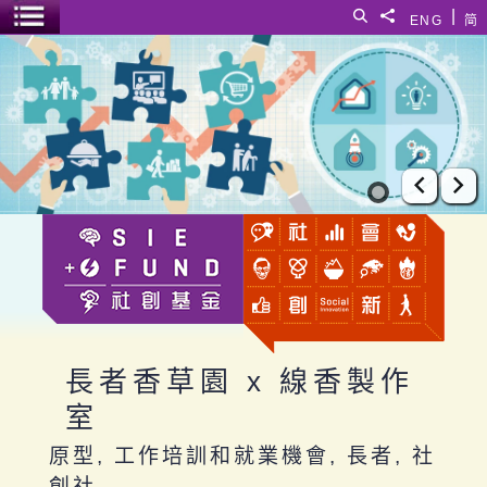
跳至主要內容
|
搜尋
分享給
ENG
简
選單開關
長者香草園 x 線香製作室
上一張
下
長者香草園 x 線香製作
室
原型, 工作培訓和就業機會, 長者, 社
創社