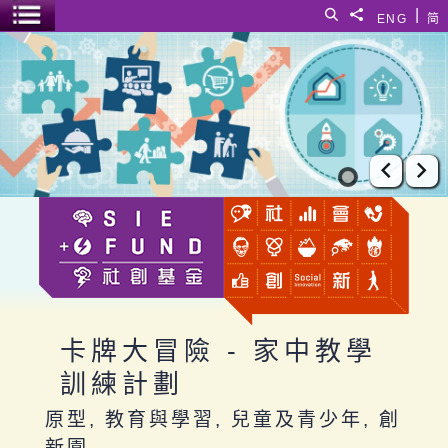
跳至主要內容
|
搜尋
分享給
ENG
简
選單開關
卡牌大冒險 - 家中教學訓練計劃
上一張
下
卡牌大冒險 - 家中教學
訓練計劃
原型, 教育與學習, 兒童及青少年, 創
新園