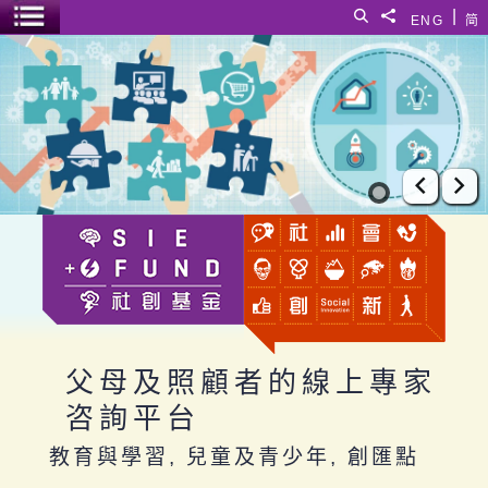
跳至主要內容
|
搜尋
分享給
ENG
简
選單開關
父母及照顧者的線上專家咨詢平台
上一張
下
父母及照顧者的線上專家
咨詢平台
教育與學習, 兒童及青少年, 創匯點