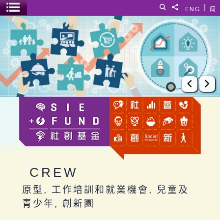
跳至主要內容
|
搜尋
分享給
ENG
简
選單開關
CREW
上一張
下
CREW
原型, 工作培訓和就業機會, 兒童及
青少年, 創新園