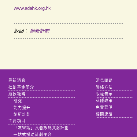
www.adahk.org.hk
返回：
創新計劃
最新消息
常見問題
社創基金簡介
聯絡方法
撥款範疇
版權告示
研究
私隱政策
能力提升
免責聲明
創新計劃
相關連結
主要項目
「友智識」長者數碼共融計劃
一站式援助計劃平台