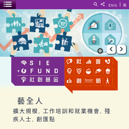
跳至主要內容
|
搜尋
分享給
ENG
简
選單開關
藝全人
上一張
下
藝全人
擴大規模, 工作培訓和就業機會, 殘
疾人士, 創匯點