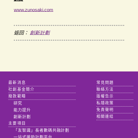
www.zunosaki.com
返回：
創新計劃
最新消息
常見問題
社創基金簡介
聯絡方法
撥款範疇
版權告示
研究
私隱政策
能力提升
免責聲明
創新計劃
相關連結
主要項目
「友智識」長者數碼共融計劃
一站式援助計劃平台