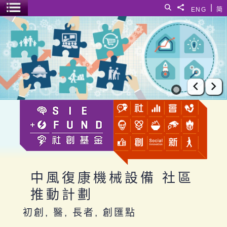
跳至主要內容
|
搜尋
分享給
ENG
简
選單開關
中風復康機械設備 社區推動計劃
上一張
下
中風復康機械設備 社區
推動計劃
初創, 醫, 長者, 創匯點