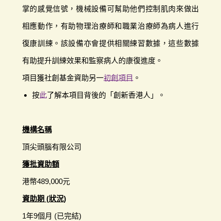
掌的感覺信號，機械設備可幫助他們控制肌肉來做出
相應動作，有助物理治療師和職業治療師為病人進行
復康訓練。該設備亦會提供相關練習數據，這些數據
有助提升訓練效果和監察病人的康復進度。
項目獲社創基金資助另一
初創項目
。
按
此
了解本項目背後的「創新香港人」。
機構名稱
頂尖頭腦有限公司
獲批資助額
港幣489,000元
資助期 (狀況)
1年9個月 (已完結)