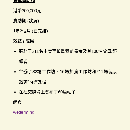
獲批資助額
港幣300,000元
資助期 (狀況)
1年2個月 (已完結)
效益 / 成果
服務了211名中度至嚴重濕疹患者及其100名父母/照
顧者
舉辦了32場工作坊丶16場加強工作坊和211場健康
諮詢/輔導課程
在社交媒體上發布了60篇帖子
網頁
wederm.hk