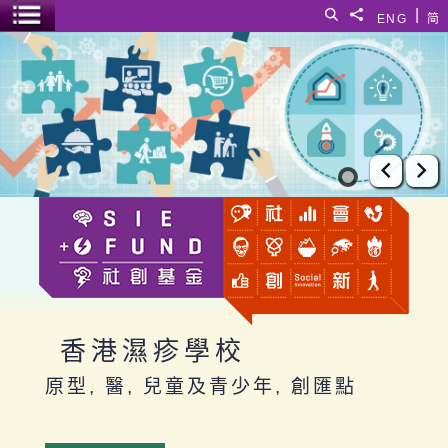
跳至主要內容
|
搜尋
分享給
ENG
简
選單開關
香港濕疹學校
上一張
下
香港濕疹學校
原型, 醫, 兒童及青少年, 創匯點