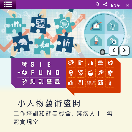
跳至主要內容
|
搜尋
分享給
ENG
简
選單開關
小人物藝術盛開
上一張
下
小人物藝術盛開
工作培訓和就業機會, 殘疾人士, 無
窮實現室