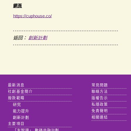
網頁
https://cuphouse.co/
返回：
創新計劃
最新消息
常見問題
社創基金簡介
聯絡方法
撥款範疇
版權告示
研究
私隱政策
能力提升
免責聲明
創新計劃
相關連結
主要項目
「友智識」 數碼共融計劃