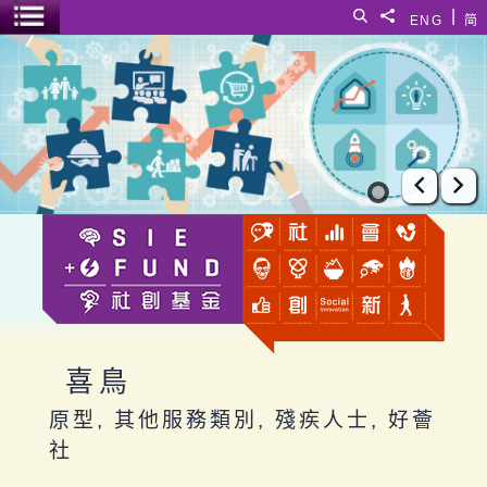
跳至主要內容
|
搜尋
分享給
ENG
简
選單開關
喜鳥
上一張
下
喜鳥
原型, 其他服務類別, 殘疾人士, 好薈
社