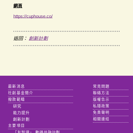
網頁
https://cuphouse.co/
返回：
創新計劃
最新消息
常見問題
社創基金簡介
聯絡方法
撥款範疇
版權告示
研究
私隱政策
能力提升
免責聲明
創新計劃
相關連結
主要項目
「友智識」 數碼共融計劃