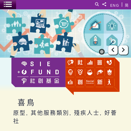
跳至主要內容
|
搜尋
分享給
ENG
简
選單開關
喜鳥
上一張
下
喜鳥
原型, 其他服務類別, 殘疾人士, 好薈
社