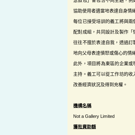
急救包」會包含不同主題，例
協助使用者適當地表達自身情
每位已接受培訓的義工將與兩
配對成組，共同設計及製作「
往往不擅於表逹自我，透過訂
地向父母表逹憤怒或傷心的情
此外，項目將為東區的企業或
主持。義工可以從工作坊的收
改善經濟狀況及得到充權。
機構名稱
Not a Gallery Limited
獲批資助額