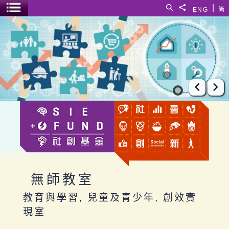
跳至主要內容
|
搜尋
分享給
ENG
简
選單開關
無師教室
上一張
下
無師教室
教育與學習, 兒童及青少年, 創效實
現室