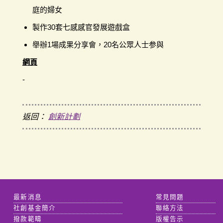
庭的婦女
製作30套七感感官發展遊戲盒
舉辦1場成果分享會，20名公眾人士参與
網頁
-
返回：
創新計劃
最新消息
常見問題
社創基金簡介
聯絡方法
撥款範疇
版權告示