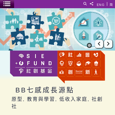
跳至主要內容
|
搜尋
分享給
ENG
简
選單開關
BB七感成長源點
上一張
下
BB七感成長源點
原型, 教育與學習, 低收入家庭, 社創
社