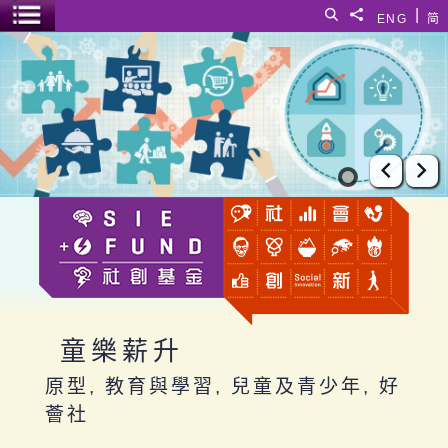
跳至主要內容
|
搜尋
分享給
ENG
简
選單開關
童樂薪升
上一張
下
童樂薪升
原型, 教育與學習, 兒童及青少年, 好
薈社