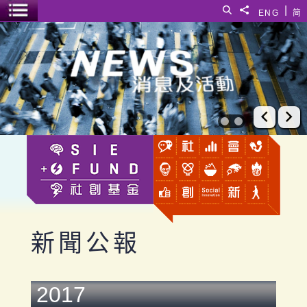
跳至主要內容
|
搜尋
分享給
ENG
简
選單開關
社創基金
上一張
下
新聞公報
2017