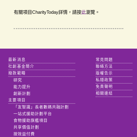
有關項目CharityToday詳情，請按
此
瀏覽。
最新消息
常見問題
社創基金簡介
聯絡方法
撥款範疇
版權告示
研究
私隱政策
能力提升
免責聲明
創新計劃
相關連結
主要項目
「友智識」長者數碼共融計劃
一站式援助計劃平台
食物援助旗艦項目
共享價值計劃
按效益付費