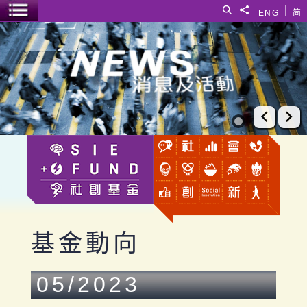
跳至主要內容
|
搜尋
分享給
ENG
简
選單開關
基金動向
上一張
下
基金動向
05/2023