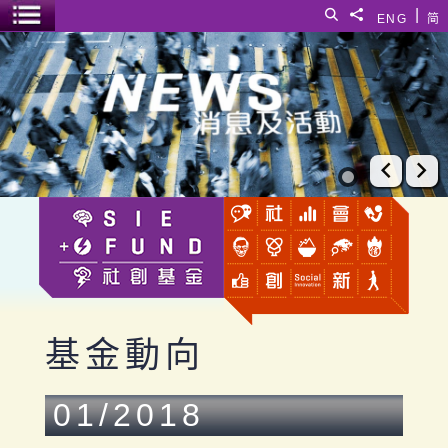
跳至主要內容
|
搜尋
分享給
ENG
简
選單開關
基金動向
上一張
下
基金動向
01/2018