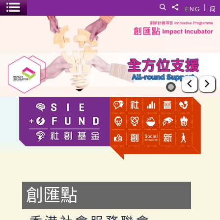
跳至主要內容
|
搜尋
分享給
ENG
简
選單開關
香港社會服務聯會
上一張
下
創匯點